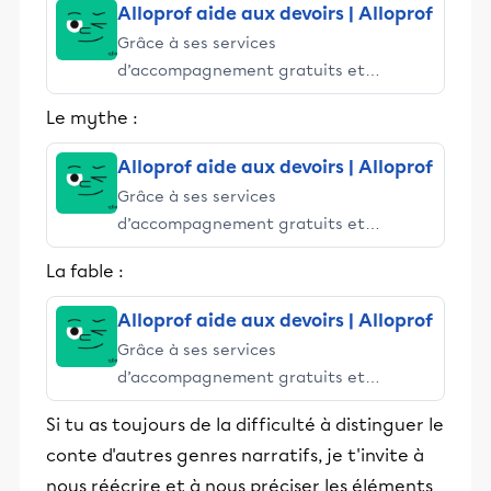
Alloprof aide aux devoirs | Alloprof
Grâce à ses services
d’accompagnement gratuits et
stimulants, Alloprof engage les élèves
Le mythe :
et leurs parents dans la réussite
éducative.
Alloprof aide aux devoirs | Alloprof
Grâce à ses services
d’accompagnement gratuits et
stimulants, Alloprof engage les élèves
La fable :
et leurs parents dans la réussite
éducative.
Alloprof aide aux devoirs | Alloprof
Grâce à ses services
d’accompagnement gratuits et
stimulants, Alloprof engage les élèves
Si tu as toujours de la difficulté à distinguer le
et leurs parents dans la réussite
conte d'autres genres narratifs, je t'invite à
éducative.
nous réécrire et à nous préciser les éléments