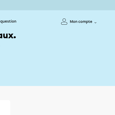
 question
Mon compte
aux.
!