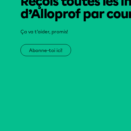
Reçois toutes les i
d’Alloprof par cour
Ça va t’aider, promis!
Abonne-toi ici!