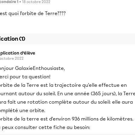
condaire 1
• 18 octobre 2022
est quoi l’orbite de Terre????
ication (1)
plication d’élève
 octobre 2022
onjour GalaxieEnthousiaste,
rci pour ta question!
orbite de la Terre est la trajectoire qu'elle effectue en
urnant autour du soleil. En une année (365 jours), la Terr
ra fait une rotation complète autour du soleil: elle aura
omplété une orbite.
orbite de la terre est d'environ 936 millions de kilomètres.
 peux consulter cette fiche au besoin: