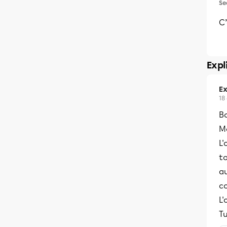
Se
C’
Expl
Ex
18
B
Me
L'
to
au
c
L'
Tu