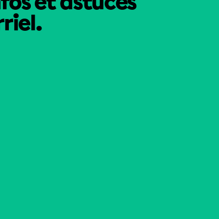
nfos et astuces
riel.