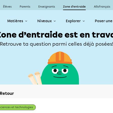
Élèves
Parents
Enseignants
Zone d’entraide
Allofrançais
Matières
Niveaux
Explorer
Poser une
Zone d’entraide est en trav
Retrouve ta question parmi celles déjà posées
Retour
Sciences et technologies