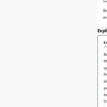
Se
Bo
e
Expl
Ex
18
B
M
q
P
é
p
l
D