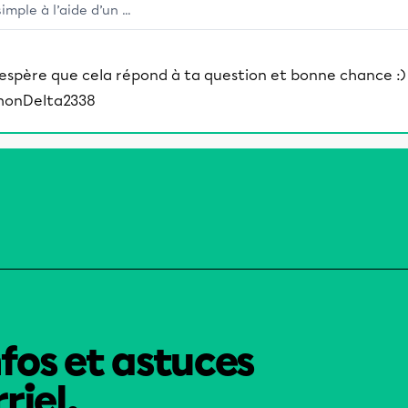
simple à l’aide d’un ...
'espère que cela répond à ta question et bonne chance :)
honDelta2338
nfos et astuces
riel.