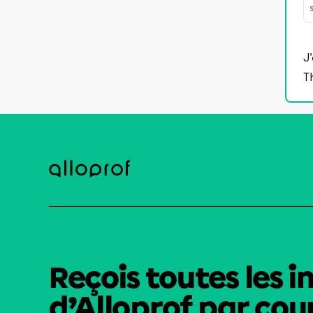
J
T
Reçois toutes les i
d’Alloprof par cour