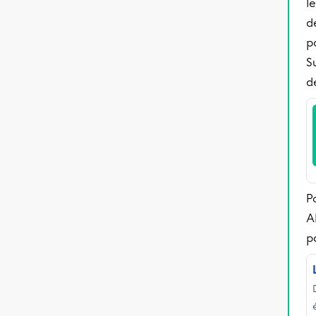
l
d
p
S
d
P
A
p