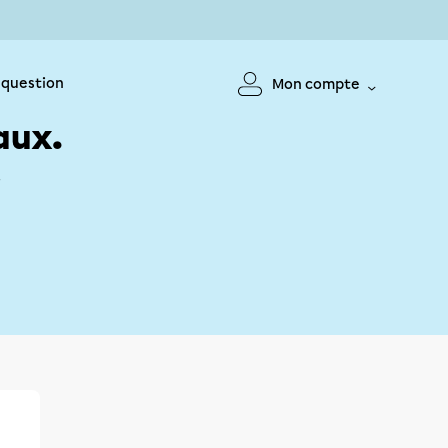
 question
Mon compte
aux.
!