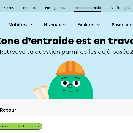
Élèves
Parents
Enseignants
Zone d’entraide
Allofrançais
Matières
Niveaux
Explorer
Poser une
Zone d’entraide est en trav
Retrouve ta question parmi celles déjà posées
Retour
Sciences et technologies