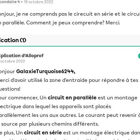
condaire 4
• 18 octobre 2022
njour, je ne comprends pas le cirecuit en série et le circu
n parallèle. Comment je peux comprendre? Merci.
ication (1)
plication d’Alloprof
 octobre 2022
onjour
GalaxieTurquoise6244,
erci d'avoir utilisé la zone d'entraide pour répondre à tes
uestions!
our commencer, Un
circuit en parallèle
est un montage
lectrique dans lequel les appareils sont placés
arallèlement les uns aux autres. Le courant peut revenir 
a source par plusieurs chemins différents.
e plus, Un
circuit en série
est un montage électrique dan