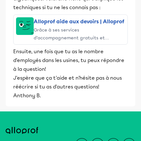
techniques si tu ne les connais pas :
Alloprof aide aux devoirs | Alloprof
Grâce à ses services
d’accompagnement gratuits et
stimulants, Alloprof engage les élèves
Ensuite, une fois que tu as le nombre
et leurs parents dans la réussite
d'employés dans les usines, tu peux répondre
éducative.
à la question!
J'espère que ça t'aide et n'hésite pas à nous
réécrire si tu as d'autres questions!
Anthony B.