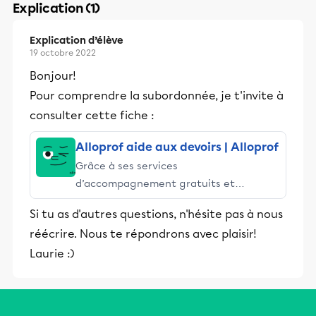
Explication (1)
Explication d’élève
19 octobre 2022
Bonjour!
Pour comprendre la subordonnée, je t'invite à
consulter cette fiche :
Alloprof aide aux devoirs | Alloprof
Grâce à ses services
d’accompagnement gratuits et
stimulants, Alloprof engage les élèves
Si tu as d'autres questions, n'hésite pas à nous
et leurs parents dans la réussite
réécrire. Nous te répondrons avec plaisir!
éducative.
Laurie :)