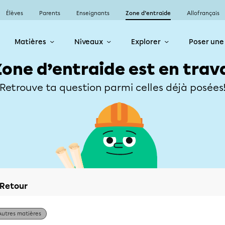
Élèves
Parents
Enseignants
Zone d’entraide
Allofrançais
Matières
Niveaux
Explorer
Poser une
Zone d’entraide est en trav
Retrouve ta question parmi celles déjà posées
Retour
Autres matières