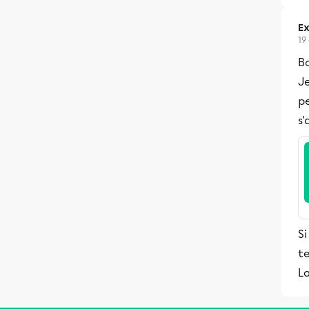
Ex
19
B
Je
p
s
Si
te
La