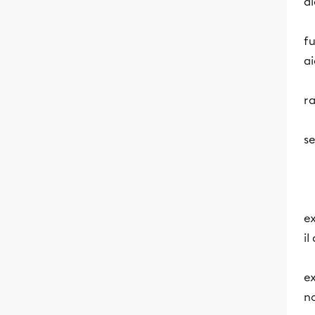
a
fu
a
ra
se
ex
il
ex
n