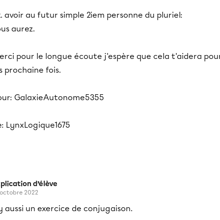
. avoir au futur simple 2iem personne du pluriel:
us aurez.
rci pour le longue écoute j'espère que cela t'aidera pou
s prochaine fois.
our: GalaxieAutonome5355
e: LynxLogique1675
plication d’élève
 octobre 2022
 y aussi un exercice de conjugaison.