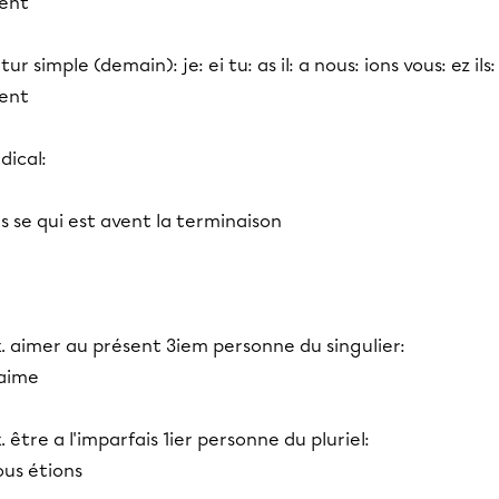
ient
tur simple (demain): je: ei tu: as il: a nous: ions vous: ez ils:
ient
dical:
s se qui est avent la terminaison
. aimer au présent 3iem personne du singulier:
 aime
. être a l'imparfais 1ier personne du pluriel:
ous étions