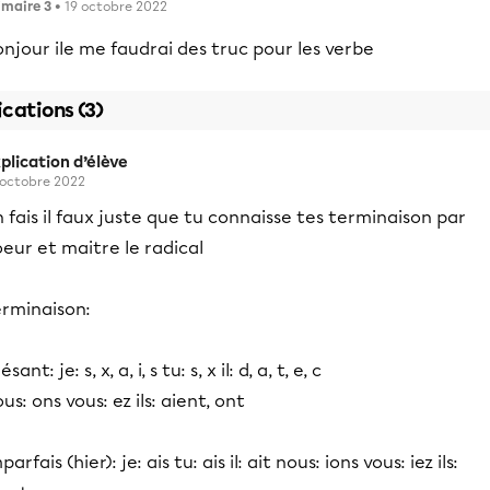
imaire 3
• 19 octobre 2022
njour ile me faudrai des truc pour les verbe
ications (3)
plication d’élève
 octobre 2022
 fais il faux juste que tu connaisse tes terminaison par
eur et maitre le radical
erminaison:
ésant: je: s, x, a, i, s tu: s, x il: d, a, t, e, c
us: ons vous: ez ils: aient, ont
parfais (hier): je: ais tu: ais il: ait nous: ions vous: iez ils: