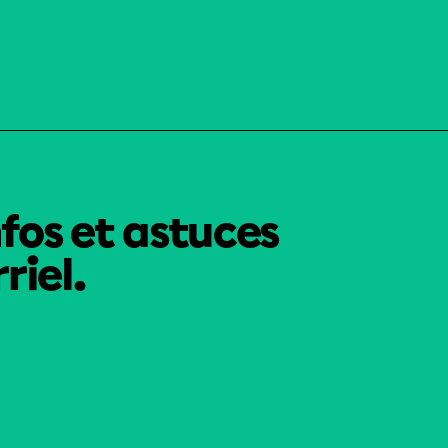
nfos et astuces
riel.