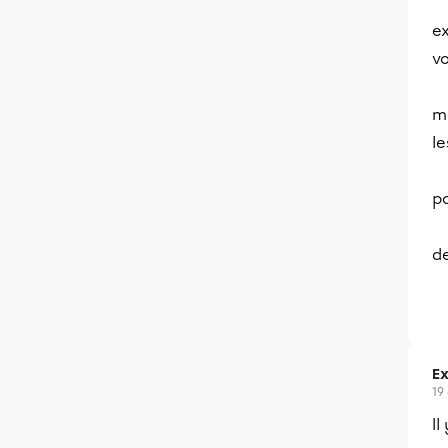
ex
vo
me
le
p
d
Ex
19
Il