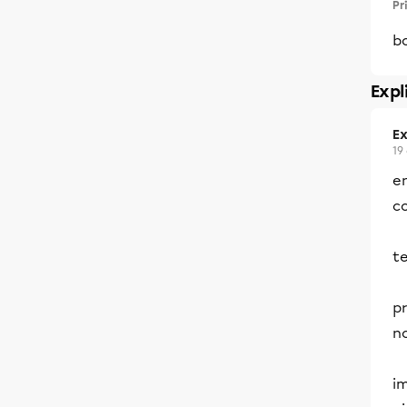
Pr
bo
Expl
Ex
19
en
co
t
pr
no
im