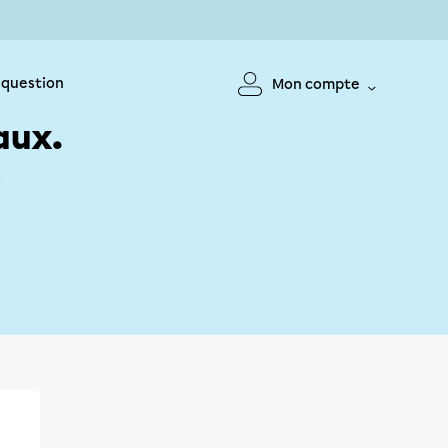
 question
Mon compte
aux.
!