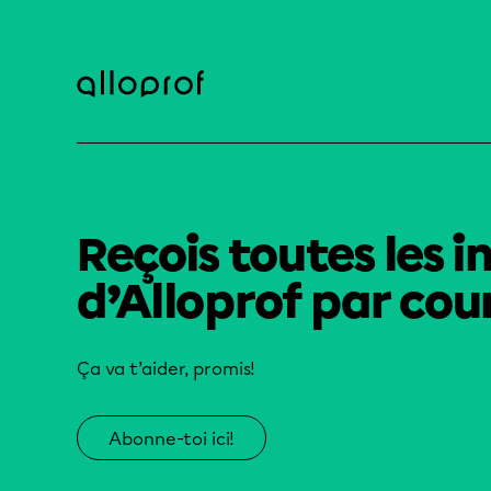
Reçois toutes les i
d’Alloprof par cour
Ça va t’aider, promis!
Abonne-toi ici!