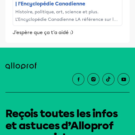
| l'Encyclopédie Canadienne
Histoire, politique, art, science et plus.
L’Encyclopédie Canadienne LA référence sur le
Canada. Avec des articles, chronologies et plus
J'espère que ça t'a aidé :)
pour profs et élèves!
Reçois toutes les infos
et astuces d’Alloprof