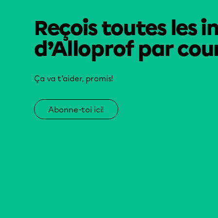
Reçois toutes les i
d’Alloprof par cour
Ça va t’aider, promis!
Abonne-toi ici!