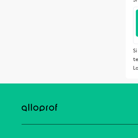
Si
te
La