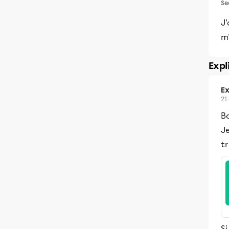
Se
J'
m'
Expl
Ex
21
B
Je
t
Si