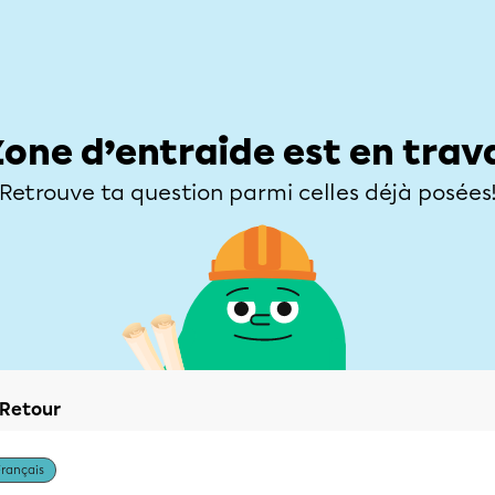
Élèves
Parents
Enseignants
Zone d’entraide
Allofrançais
Matières
Niveaux
Explorer
Poser une
Zone d’entraide est en trav
Retrouve ta question parmi celles déjà posées
Retour
Français