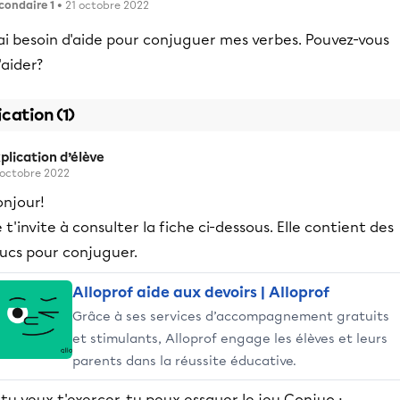
condaire 1
• 21 octobre 2022
ai besoin d'aide pour conjuguer mes verbes. Pouvez-vous
aider?
ication (1)
plication d’élève
 octobre 2022
onjour!
 t'invite à consulter la fiche ci-dessous. Elle contient des
rucs pour conjuguer.
Alloprof aide aux devoirs | Alloprof
Grâce à ses services d’accompagnement gratuits
et stimulants, Alloprof engage les élèves et leurs
parents dans la réussite éducative.
 tu veux t'exercer, tu peux essayer le jeu Conjuo :