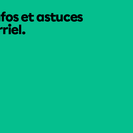
nfos et astuces
riel.