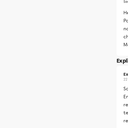
Se
He
Po
no
c
M
Expl
Ex
22
Sa
En
re
te
re