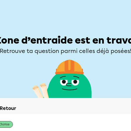
Élèves
Parents
Enseignants
Zone d’entraide
Allofrançais
Matières
Niveaux
Explorer
Poser une
Zone d’entraide est en trav
Retrouve ta question parmi celles déjà posées
Retour
Chimie