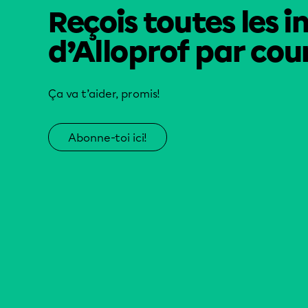
Reçois toutes les i
d’Alloprof par cour
Ça va t’aider, promis!
Abonne-toi ici!