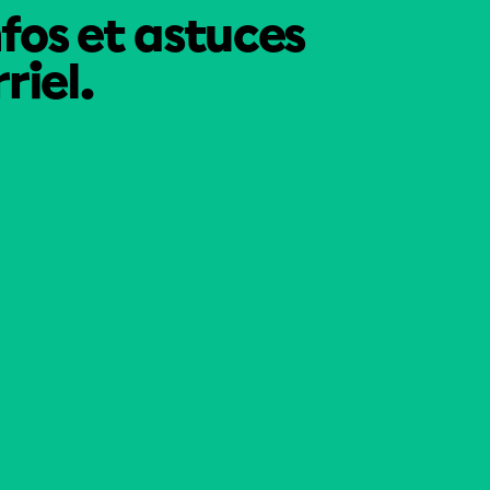
nfos et astuces
riel.