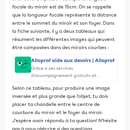
focale du miroir est de 15cm. On se rappelle
que la longueur focale représente la distance
entre le sommet du miroir et son foyer. Dans
la fiche suivante, il y a deux tableaux qui
résument les différentes images qui peuvent
être composées dans des miroirs courbes :
Alloprof aide aux devoirs | Alloprof
Grâce à ses services
d’accompagnement gratuits et
stimulants, Alloprof engage les élèves
Selon ce tableau, pour produire une image
et leurs parents dans la réussite
inversée et plus grande que l'objet, tu dois
éducative.
placer ta chandelle entre le centre de
courbure du miroir et le foyer du miroir.
J'espère avoir répondu à ta question! N'hésite
pas à nous réécrire si des questions