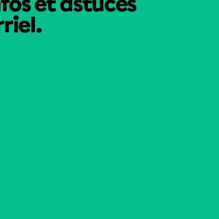
nfos et astuces
riel.