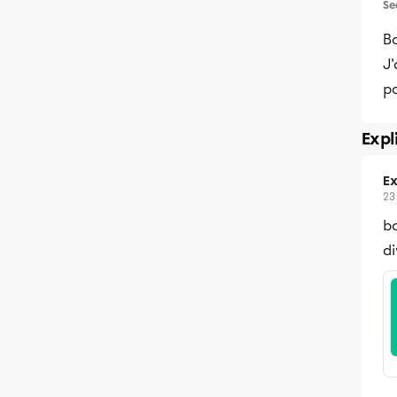
Se
Bo
J'
po
Expl
Ex
23
bo
di