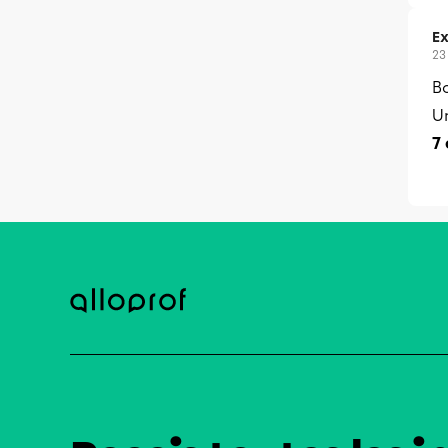
Ex
23
B
U
7 