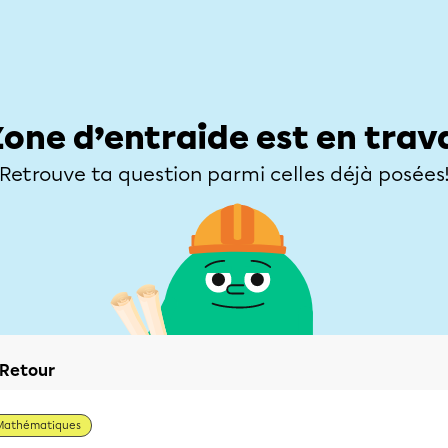
Élèves
Parents
Enseignants
Zone d’entraide
Allofrançais
Matières
Niveaux
Explorer
Poser une
Zone d’entraide est en trav
Retrouve ta question parmi celles déjà posées
Retour
Mathématiques