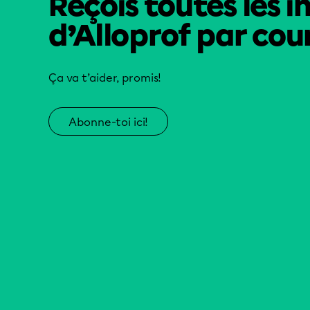
Reçois toutes les i
d’Alloprof par cour
Ça va t’aider, promis!
Abonne-toi ici!