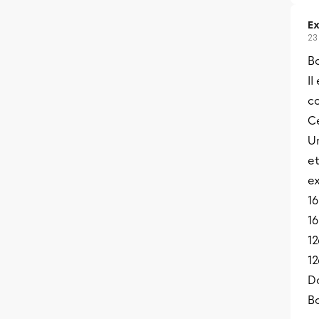
Ex
23
Bo
Il
co
Ce
Un
et
ex
1
16
12
12
Do
B