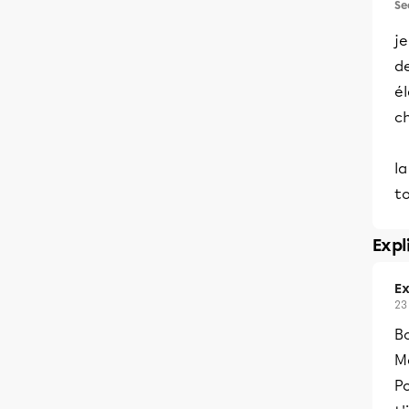
Se
je
d
é
c
la
to
Expl
Ex
23
B
Me
Po