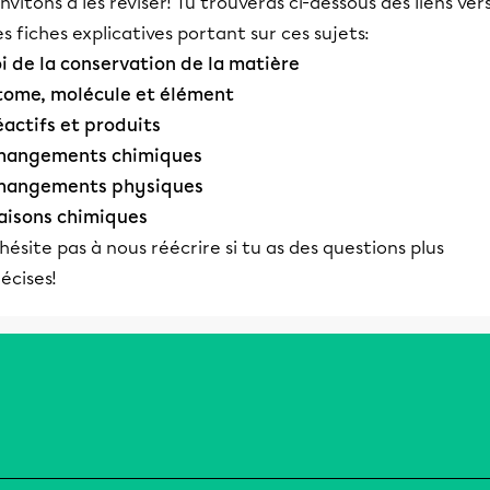
invitons à les réviser! Tu trouveras ci-dessous des liens ver
s fiches explicatives portant sur ces sujets:
oi de la conservation de la matière
tome, molécule et élément
éactifs et produits
hangements chimiques
hangements physiques
iaisons chimiques
hésite pas à nous réécrire si tu as des questions plus
écises!