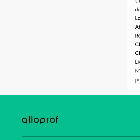
t'
de
L
A
R
C
C
L
N'
pr