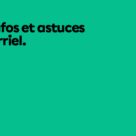
nfos et astuces
riel.