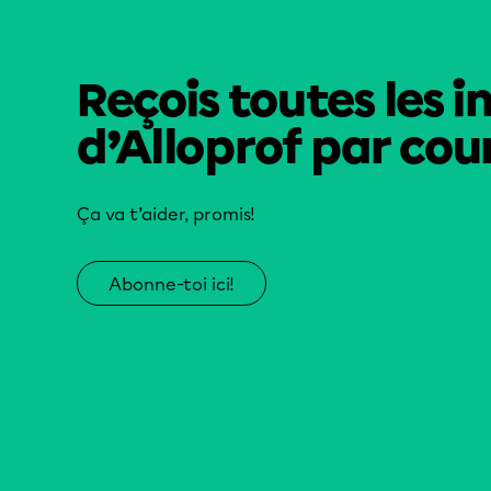
Reçois toutes les i
d’Alloprof par cour
Ça va t’aider, promis!
Abonne-toi ici!