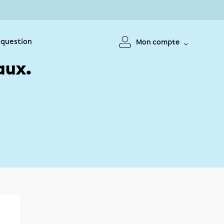
 question
Mon compte
aux.
!