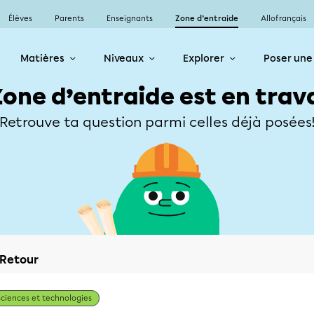
Élèves
Parents
Enseignants
Zone d’entraide
Allofrançais
Matières
Niveaux
Explorer
Poser une
Zone d’entraide est en trav
Retrouve ta question parmi celles déjà posées
Retour
Sciences et technologies