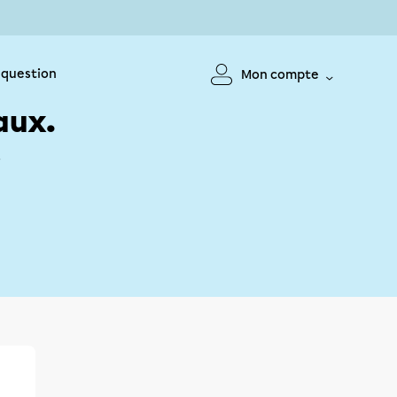
 question
Mon compte
aux.
!