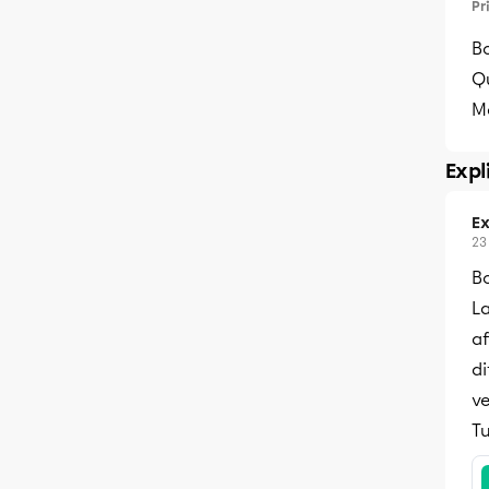
Pr
Bo
Qu
Me
Expl
Ex
23
B
L
af
di
v
Tu