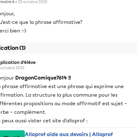
imaire 6
• 23 octobre 2022
njour,
’est-ce que la phrase affirmative?
rci bien :-)
ication (1)
plication d’élève
 octobre 2022
onjour
DragonComique7614 !!
a phrase affirmative est une phrase qui exprime une
firmation. La structure la plus commune pour les
fférentes propositions au mode affirmatif est sujet –
erbe – complément.
 peux aussi vister cet site d'alloprof :
Alloprof aide aux devoirs | Alloprof