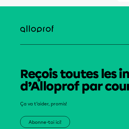
Reçois toutes les i
d’Alloprof par cour
Ça va t’aider, promis!
Abonne-toi ici!