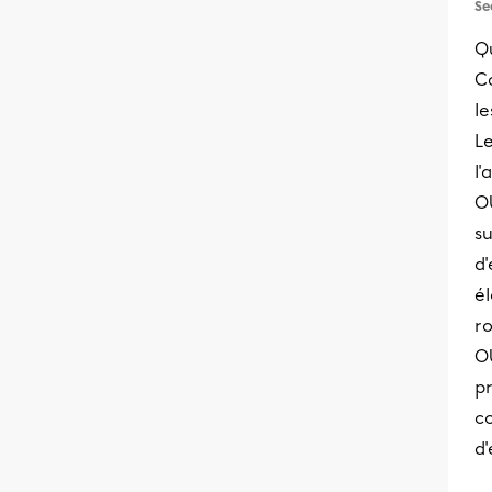
Se
Qu
C
le
Le
l'
O
s
d
é
r
OU
pr
c
d'