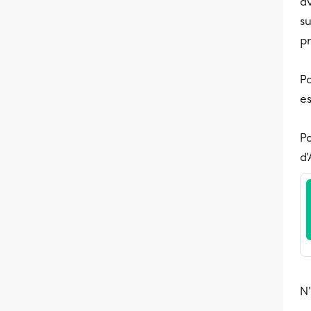
av
su
pr
P
es
Po
d'
N'