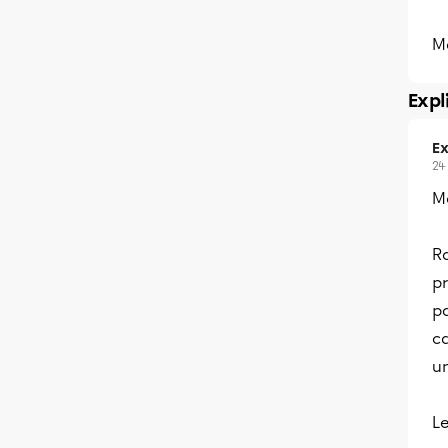
M
Expl
Ex
24
Me
Ra
p
pa
ca
u
Le