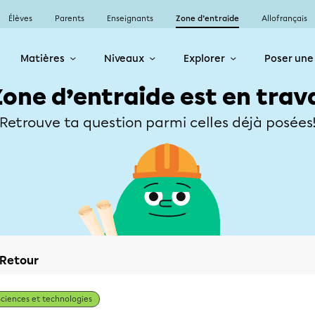
Élèves
Parents
Enseignants
Zone d’entraide
Allofrançais
Matières
Niveaux
Explorer
Poser une
Zone d’entraide est en trav
Retrouve ta question parmi celles déjà posées
Retour
Sciences et technologies