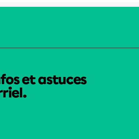
nfos et astuces
riel.