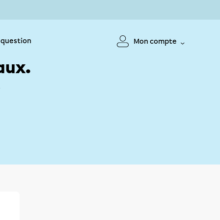
 question
Mon compte
aux.
!