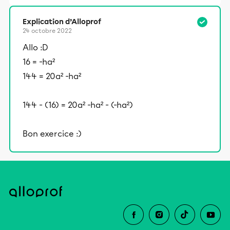
Explication d’Alloprof
24 octobre 2022
Allo :D
16 = -ha²
144 = 20a² -ha²
144 - (16) = 20a² -ha² - (-ha²)
Bon exercice :)