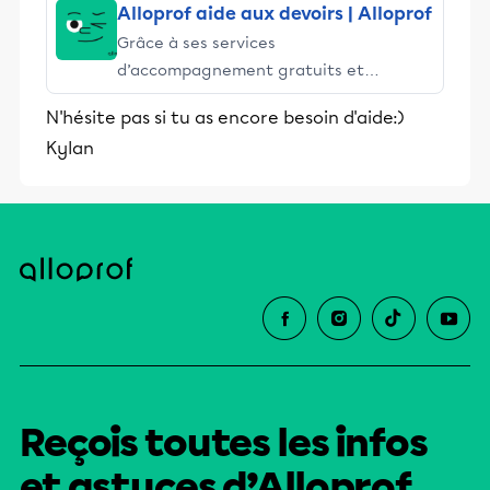
Alloprof aide aux devoirs | Alloprof
Grâce à ses services
d’accompagnement gratuits et
stimulants, Alloprof engage les élèves
N'hésite pas si tu as encore besoin d'aide:)
et leurs parents dans la réussite
Kylan
éducative.
Reçois toutes les infos
et astuces d’Alloprof