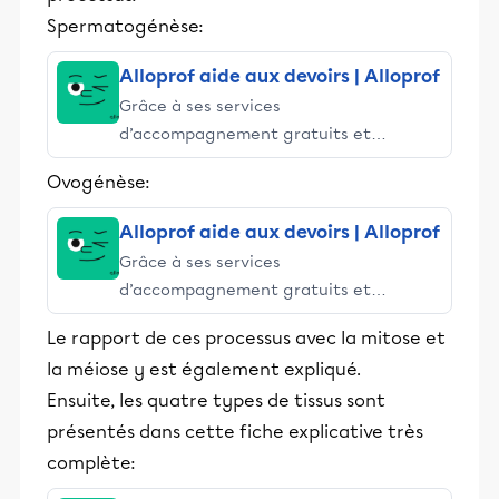
Spermatogénèse:
Alloprof aide aux devoirs | Alloprof
Grâce à ses services
d’accompagnement gratuits et
stimulants, Alloprof engage les élèves
Ovogénèse:
et leurs parents dans la réussite
éducative.
Alloprof aide aux devoirs | Alloprof
Grâce à ses services
d’accompagnement gratuits et
stimulants, Alloprof engage les élèves
Le rapport de ces processus avec la mitose et
et leurs parents dans la réussite
la méiose y est également expliqué.
éducative.
Ensuite, les quatre types de tissus sont
présentés dans cette fiche explicative très
complète: