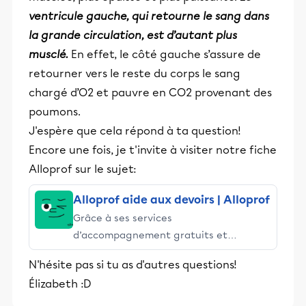
ventricule gauche, qui retourne le sang dans
la
grande circulation
, est d’autant plus
musclé.
En effet, le côté gauche s’assure de
retourner vers le reste du corps le sang
chargé d’O2 et pauvre en CO2 provenant des
poumons.
J'espère que cela répond à ta question!
Encore une fois, je t'invite à visiter notre fiche
Alloprof sur le sujet:
Alloprof aide aux devoirs | Alloprof
Grâce à ses services
d’accompagnement gratuits et
stimulants, Alloprof engage les élèves
N'hésite pas si tu as d'autres questions!
et leurs parents dans la réussite
Élizabeth :D
éducative.