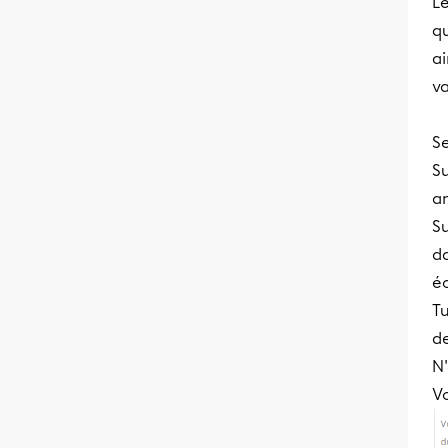
L
qu
ai
va
S
Su
an
Su
da
éc
Tu
de
N'
Vo