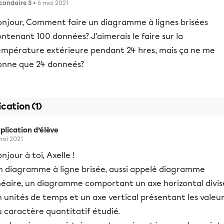
condaire 3
• 6 mai 2021
onjour, Comment faire un diagramme à lignes brisées
ntenant 100 données? J'aimerais le faire sur la
empérature extérieure pendant 24 hres, mais ça ne me
onne que 24 donneés?
ication (1)
plication d’élève
mai 2021
njour à toi, Axelle !
n diagramme à ligne brisée, aussi appelé diagramme
inéaire, un diagramme comportant un axe horizontal divis
 unités de temps et un axe vertical présentant les valeu
 caractère quantitatif étudié.