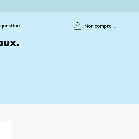
 question
Mon compte
aux.
!