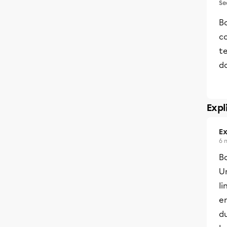
Se
B
co
t
d
Expl
Ex
6 
Bo
U
l
en
du