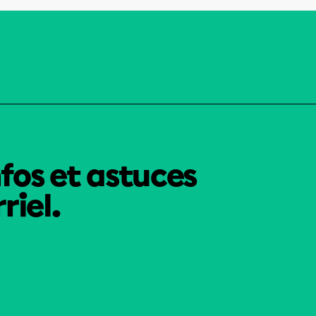
nfos et astuces
riel.