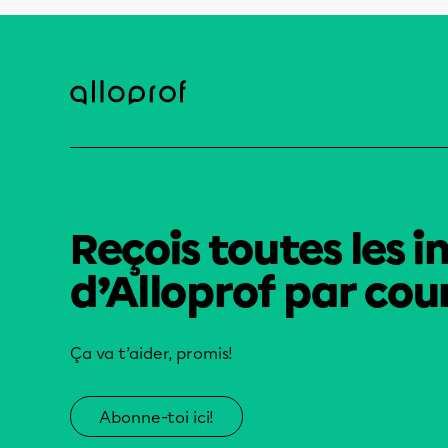
Reçois toutes les i
d’Alloprof par cour
Ça va t’aider, promis!
Abonne-toi ici!