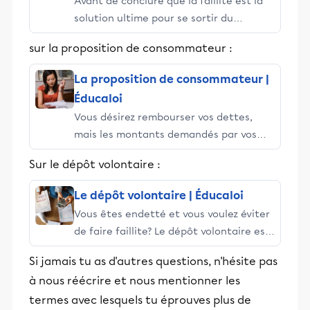
Avant de conclure que la faillite est la
solution ultime pour se sortir du
surendettement, il est bien de
sur la proposition de consommateur :
s’informer sur les autres solutions qui
s’offrent à vous. La consolidation de
La proposition de consommateur |
dettes est l’une d’entre elles. Un seul
Éducaloi
emprunt pour toutes vos dettes La
Vous désirez rembourser vos dettes,
consolidation de dettes consiste à
mais les montants demandés par vos
emprunter un seul montant d’argent
créanciers sont si élevés que presque
auprès […]
Sur le dépôt volontaire :
tout votre argent sert à rembourser les
intérêts sur vos dettes? Vous hésitez
Le dépôt volontaire | Éducaloi
entre continuer de payer vos créanciers
Vous êtes endetté et vous voulez éviter
ou faire une faillite personnelle
de faire faillite? Le dépôt volontaire est
tellement la situation est rendue
une solution qui vous permet de payer
difficile ? Sachez qu’il existe une autre
Si jamais tu as d'autres questions, n'hésite pas
vos dettes sans risquer de vous faire
solution permettant de rembourser […]
à nous réécrire et nous mentionner les
saisir votre salaire ou autres revenus, ou
termes avec lesquels tu éprouves plus de
de vos meubles. L’inscription au dépôt