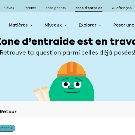
Élèves
Parents
Enseignants
Zone d’entraide
Allofrançais
Matières
Niveaux
Explorer
Poser une
Zone d’entraide est en trav
Retrouve ta question parmi celles déjà posées
Retour
Français