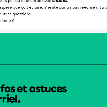
rits puisqu'il s'accorde avec
critères
.
espère que ça t'éclaire, n'hésite pas à nous réécrire si tu 
autres questions !
céane :)
nfos et astuces
riel.