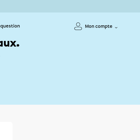
 question
Mon compte
aux.
!