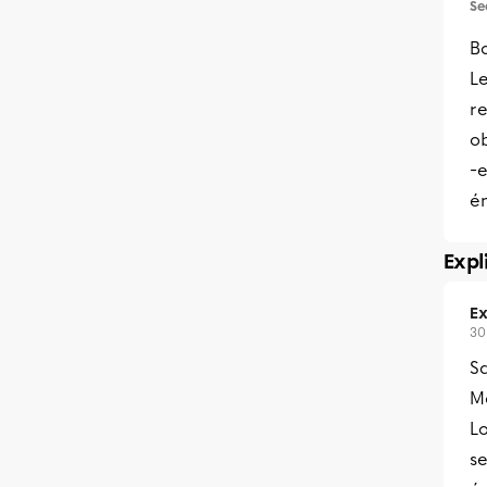
Se
Bo
Le
re
ob
-e
é
Expl
Ex
30
Sa
Me
L
se