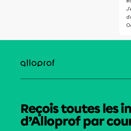
éc
J'
d'
O
Reçois toutes les i
d’Alloprof par cour