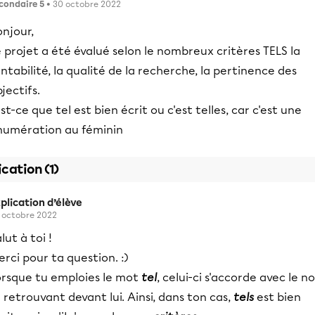
condaire 5
• 30 octobre 2022
njour,
 projet a été évalué selon le nombreux critères TELS la
ntabilité, la qualité de la recherche, la pertinence des
jectifs.
st-ce que tel est bien écrit ou c'est telles, car c'est une
numération au féminin
ication (1)
plication d’élève
 octobre 2022
lut à toi !
rci pour ta question. :)
orsque tu emploies le mot
tel
, celui-ci s'accorde avec le n
 retrouvant devant lui. Ainsi, dans ton cas,
tels
est bien