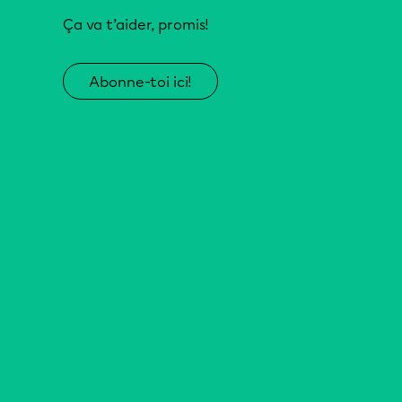
Ça va t’aider, promis!
Abonne-toi ici!