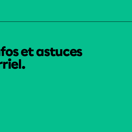
nfos et astuces
riel.