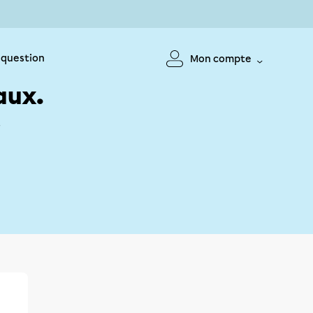
 question
Mon compte
aux.
!