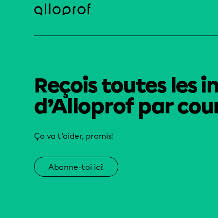
Reçois toutes les i
d’Alloprof par cour
Ça va t’aider, promis!
Abonne-toi ici!