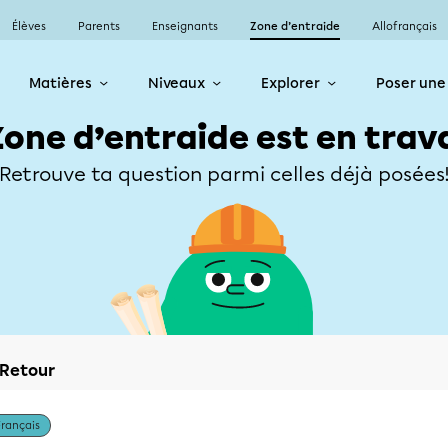
Élèves
Parents
Enseignants
Zone d’entraide
Allofrançais
Matières
Niveaux
Explorer
Poser une
Zone d’entraide est en trav
Retrouve ta question parmi celles déjà posées
Retour
Français