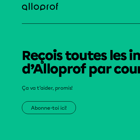
Reçois toutes les i
d’Alloprof par cour
Ça va t’aider, promis!
Abonne-toi ici!