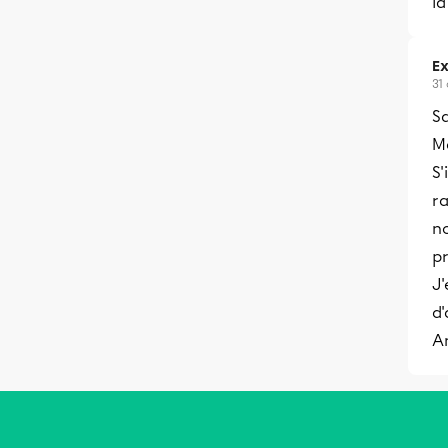
l
Ex
31
S
Me
S'
ra
no
pr
J'
d'
A