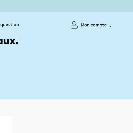
 question
Mon compte
aux.
!