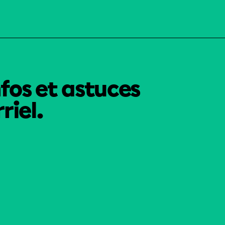
nfos et astuces
riel.