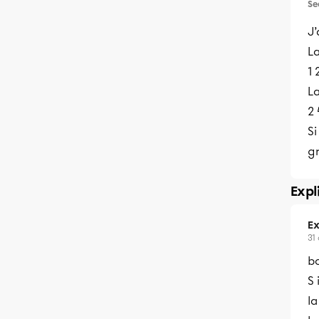
Se
J
L
1 
L
2 
Si
g
Expl
Ex
31
bo
S 
l