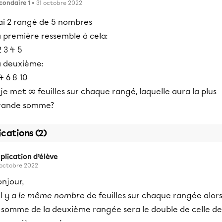
condaire 1
• 31 octobre 2022
’ai 2 rangé de 5 nombres
a première ressemble à cela:
2 3 4 5
a deuxième:
4 6 8 10
 je met ∞ feuilles sur chaque rangé, laquelle aura la plus
rande somme?
ications (2)
plication d’élève
 octobre 2022
njour,
il y a
le même nombre
de feuilles sur chaque rangée alor
a somme de la deuxième rangée sera le double de celle de