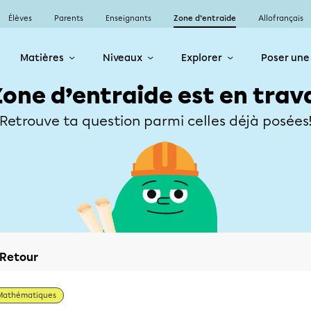
Élèves
Parents
Enseignants
Zone d’entraide
Allofrançais
Matières
Niveaux
Explorer
Poser une
Zone d’entraide est en trav
Retrouve ta question parmi celles déjà posées
Retour
Mathématiques