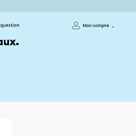
 question
Mon compte
aux.
!