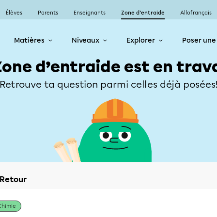
Élèves
Parents
Enseignants
Zone d’entraide
Allofrançais
Matières
Niveaux
Explorer
Poser une
Zone d’entraide est en trav
Retrouve ta question parmi celles déjà posées
Retour
Chimie