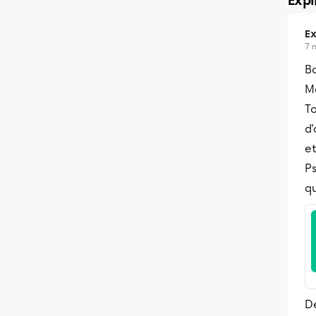
Expl
Ex
7 
Bo
Me
T
d'
et
Ps
q
De