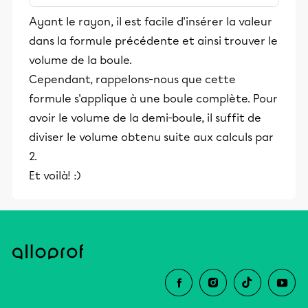
stimulants, Alloprof engage les élèves
Ayant le rayon, il est facile d'insérer la valeur
et leurs parents dans la réussite
dans la formule précédente et ainsi trouver le
éducative.
volume de la boule.
Cependant, rappelons-nous que cette
formule s'applique à une boule complète. Pour
avoir le volume de la demi-boule, il suffit de
diviser le volume obtenu suite aux calculs par
2.
Et voilà! :)