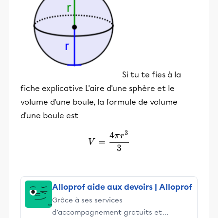
Si tu te fies à la
fiche explicative L'aire d'une sphère et le
volume d'une boule, la formule de volume
d'une boule est
3
4
V = \frac{4 \pi r^3}{3}
π
r
=
V
3
Alloprof aide aux devoirs | Alloprof
Grâce à ses services
d’accompagnement gratuits et