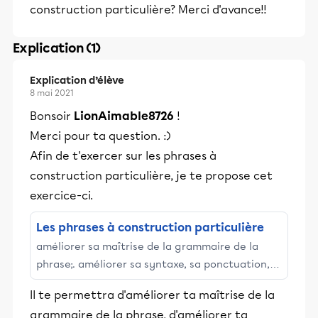
construction particulière? Merci d'avance!!
Explication (1)
Explication d’élève
8 mai 2021
Bonsoir
LionAimable8726
!
Merci pour ta question. :)
Afin de t'exercer sur les phrases à
construction particulière, je te propose cet
exercice-ci.
Les phrases à construction particulière
améliorer sa maîtrise de la grammaire de la
phrase;. améliorer sa syntaxe, sa ponctuation,
son orthographe lexicale et grammaticale;.
Il te permettra d'améliorer ta maîtrise de la
augmenter sa capacité ...
grammaire de la phrase, d'améliorer ta