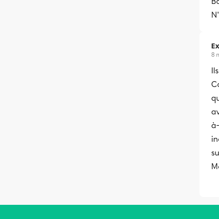
B
N'
Ex
8 
Il
C
qu
av
à-
in
su
Ma