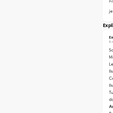
Pr
je
Expl
Ex
8 
S
Me
L
Il
Co
Il
T
da
A