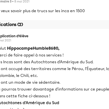
imaire 3
• 8 mai 2021
 veux savoir plus de trucs sur les inca en 1500
ications (2)
plication d’élève
mai 2021
alut
HippocampeHumble8680,
rci de faire appel à nos services !
es Incas sont des Autochtones d'Amérique du Sud.
s ont occupé des territoires comme le Pérou, l'Équateur, l
lombie, le Chili, etc.
s ont un mode de vie sédentaire.
u pourras trouver davantage d'informations sur ce peuple
ns cette fiche ci-dessous !
utochtones d'Amérique du Sud