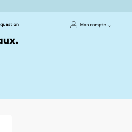
 question
Mon compte
aux.
!