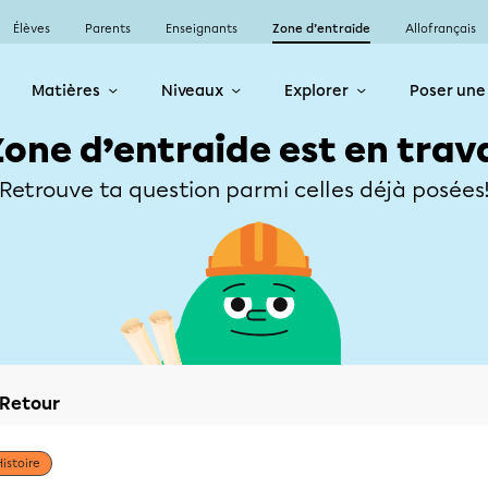
Élèves
Parents
Enseignants
Zone d’entraide
Allofrançais
Matières
Niveaux
Explorer
Poser une
Zone d’entraide est en trav
Retrouve ta question parmi celles déjà posées
Retour
Histoire