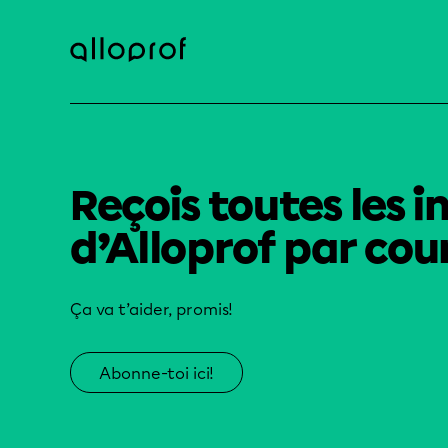
Reçois toutes les i
d’Alloprof par cour
Ça va t’aider, promis!
Abonne-toi ici!