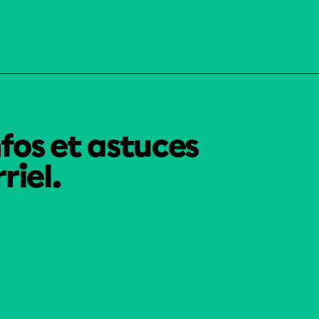
nfos et astuces
riel.