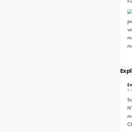
Pr
p
vo
me
m
Expl
Ex
9 
Sa
N
me
C