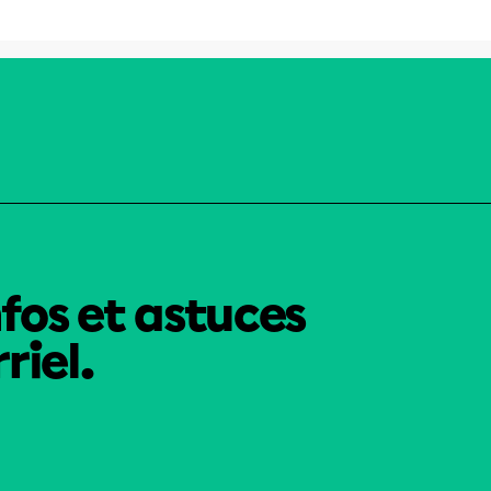
nfos et astuces
riel.