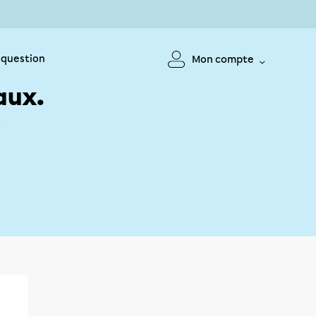
 question
Mon compte
aux.
!