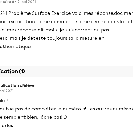
imaire 6
• 9 mai 2021
mer
our l'explication sa me commence a me rentre dans la tê
ici mes réponse dit moi si je suis correct ou pas.
rci mais je déteste toujours sa la mesure en
athématique
ication (1)
plication d’élève
mai 2021
lut!
'oublie pas de compléter le numéro 5! Les autres numéro
 semblent bien, lâche pas! :)
harles