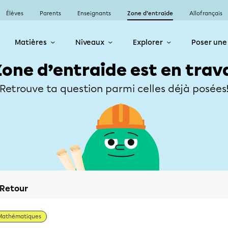
Élèves
Parents
Enseignants
Zone d’entraide
Allofrançais
Matières
Niveaux
Explorer
Poser une
Zone d’entraide est en trav
Retrouve ta question parmi celles déjà posées
Retour
Mathématiques