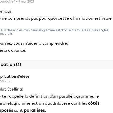
condaire 1
• 9 mai 2021
onjour!
e ne comprends pas pourquoi cette affirmation est vraie.
ourriez-vous m’aider à comprendre?
rci d’avance.
ication (1)
plication d’élève
mai 2021
lut Stellina!
 te rappelle la définition d'un parallélogramme: le
arallélogramme est un quadrilatère dont les
côtés
pposés
sont
parallèles
.