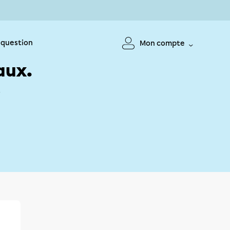
 question
Mon compte
aux.
!