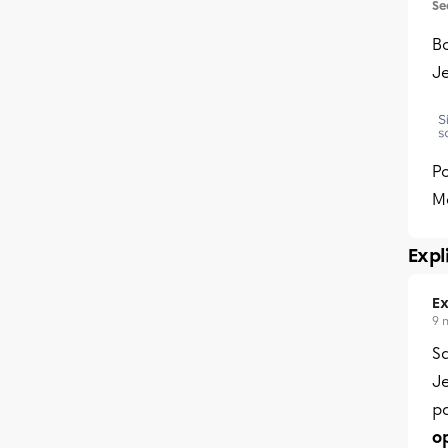
Se
B
J
P
Me
Expl
Ex
9 
Sa
Je
p
o