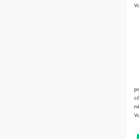
V
pa
c
né
Vo