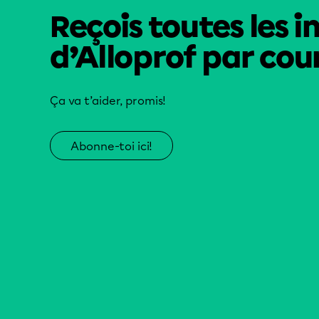
Reçois toutes les i
d’Alloprof par cour
Ça va t’aider, promis!
Abonne-toi ici!