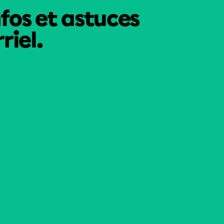
nfos et astuces
riel.