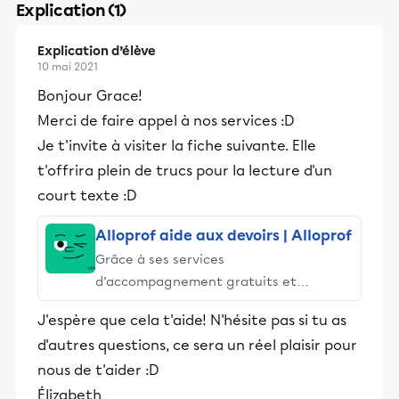
Explication (1)
Explication d’élève
10 mai 2021
Bonjour Grace!
Merci de faire appel à nos services :D
Je t'invite à visiter la fiche suivante. Elle
t'offrira plein de trucs pour la lecture d'un
court texte :D
Alloprof aide aux devoirs | Alloprof
Grâce à ses services
d’accompagnement gratuits et
stimulants, Alloprof engage les élèves
J'espère que cela t'aide! N'hésite pas si tu as
et leurs parents dans la réussite
d'autres questions, ce sera un réel plaisir pour
éducative.
nous de t'aider :D
Élizabeth