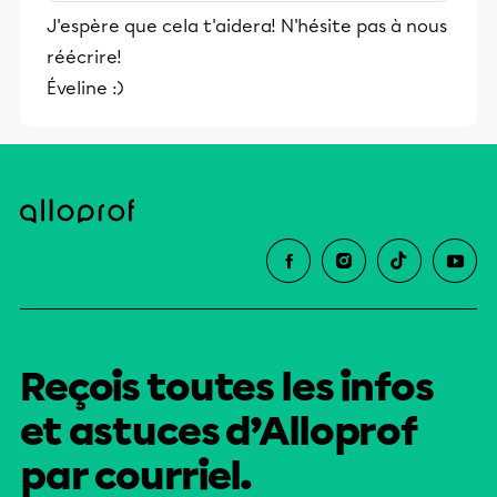
stimulants, Alloprof engage les élèves
J'espère que cela t'aidera! N'hésite pas à nous
et leurs parents dans la réussite
réécrire!
éducative.
Éveline :)
Reçois toutes les infos
et astuces d’Alloprof
par courriel.