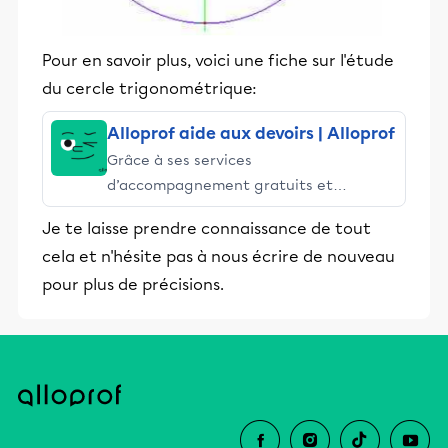
Pour en savoir plus, voici une fiche sur l'étude
du cercle trigonométrique:
Alloprof aide aux devoirs | Alloprof
Grâce à ses services
d’accompagnement gratuits et
stimulants, Alloprof engage les élèves
Je te laisse prendre connaissance de tout
et leurs parents dans la réussite
cela et n'hésite pas à nous écrire de nouveau
éducative.
pour plus de précisions.