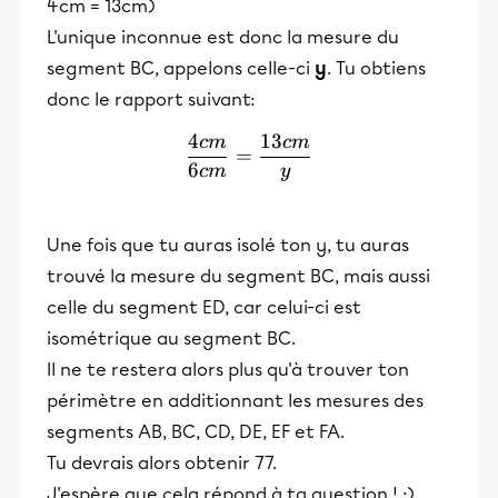
4cm = 13cm)
L'unique inconnue est donc la mesure du
segment BC, appelons celle-ci
y
. Tu obtiens
donc le rapport suivant:
4
13
c
m
c
m
\frac{4cm}{6cm}=\frac{
=
6
c
m
y
Une fois que tu auras isolé ton y, tu auras
trouvé la mesure du segment BC, mais aussi
celle du segment ED, car celui-ci est
isométrique au segment BC.
Il ne te restera alors plus qu'à trouver ton
périmètre en additionnant les mesures des
segments AB, BC, CD, DE, EF et FA.
Tu devrais alors obtenir 77.
J'espère que cela répond à ta question ! :)