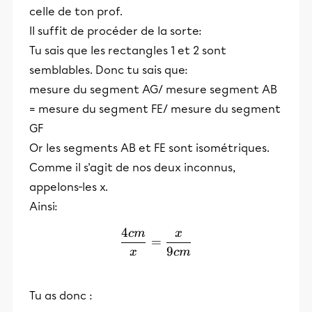
celle de ton prof.
Il suffit de procéder de la sorte:
Tu sais que les rectangles 1 et 2 sont
semblables. Donc tu sais que:
mesure du segment AG/ mesure segment AB
= mesure du segment FE/ mesure du segment
GF
Or les segments AB et FE sont isométriques.
Comme il s'agit de nos deux inconnus,
appelons-les x.
Ainsi:
4
c
m
x
\frac{4cm}{x}=\frac{x}
=
9
x
c
m
Tu as donc :