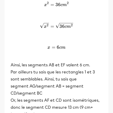
2
2
=
36
x^2=36cm^2
x
c
m
\sqrt{x^2}=\sqrt{36cm^2
2
2
=
36
x
c
m
=
x=6cm
6
x
c
m
Ainsi, les segments AB et EF valent 6 cm.
Par ailleurs tu sais que les rectangles 1 et 3
sont semblables. Ainsi, tu sais que
segment AG/segment AB = segment
CD/segment BC
Or, les segments AF et CD sont isométriques,
donc le segment CD mesure 13 cm (9 cm+