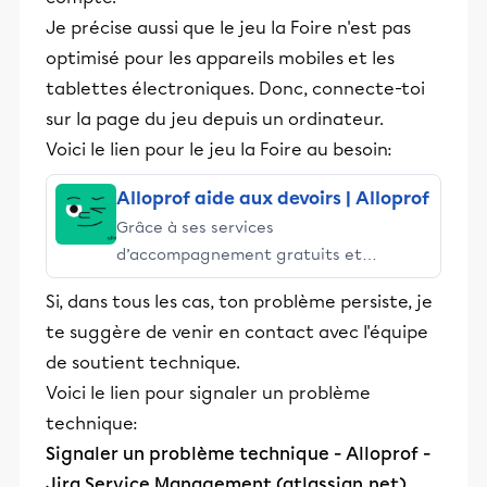
Je précise aussi que le jeu la Foire n'est pas
optimisé pour les appareils mobiles et les
tablettes électroniques. Donc, connecte-toi
sur la page du jeu depuis un ordinateur.
Voici le lien pour le jeu la Foire au besoin:
Alloprof aide aux devoirs | Alloprof
Grâce à ses services
d’accompagnement gratuits et
stimulants, Alloprof engage les élèves
Si, dans tous les cas, ton problème persiste, je
et leurs parents dans la réussite
te suggère de venir en contact avec l'équipe
éducative.
de soutient technique.
Voici le lien pour signaler un problème
technique:
Signaler un problème technique - Alloprof -
Jira Service Management (atlassian.net)