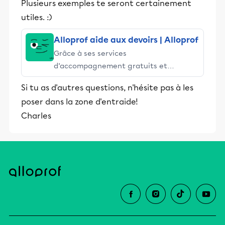
Plusieurs exemples te seront certainement
utiles. :)
Alloprof aide aux devoirs | Alloprof
Grâce à ses services
d’accompagnement gratuits et
stimulants, Alloprof engage les élèves
Si tu as d'autres questions, n'hésite pas à les
et leurs parents dans la réussite
poser dans la zone d'entraide!
éducative.
Charles