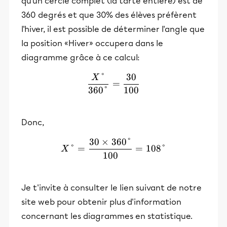
qu'un cercle complet (la tarte entière) est de
360 degrés et que 30% des élèves préfèrent
l'hiver, il est possible de déterminer l'angle que
la position «Hiver» occupera dans le
diagramme grâce à ce calcul:
°
30
X
\frac{X°}{360°}=\frac{3
=
360°
100
Donc,
30
×
360°
X°=\frac{30\times360°}
°
=
=
108°
X
100
Je t'invite à consulter le lien suivant de notre
site web pour obtenir plus d'information
concernant les diagrammes en statistique.