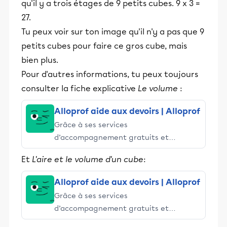
qu'il y a trois étages de 9 petits cubes. 9 x 3 =
27.
Tu peux voir sur ton image qu'il n'y a pas que 9
petits cubes pour faire ce gros cube, mais
bien plus.
Pour d'autres informations, tu peux toujours
consulter la fiche explicative
Le volume
:
Alloprof aide aux devoirs | Alloprof
Grâce à ses services
d’accompagnement gratuits et
stimulants, Alloprof engage les élèves
Et
L'aire et le volume d'un cube
:
et leurs parents dans la réussite
éducative.
Alloprof aide aux devoirs | Alloprof
Grâce à ses services
d’accompagnement gratuits et
stimulants, Alloprof engage les élèves