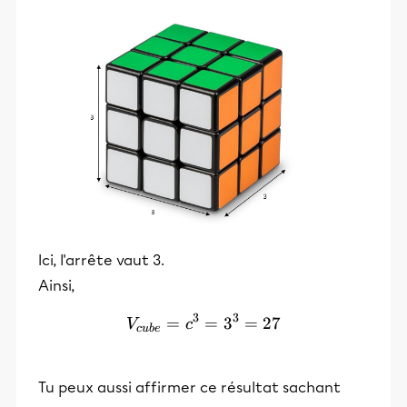
Ici, l'arrête vaut 3.
Ainsi,
3
3
=
V_{cube} = c^3 = 3^3 = 
=
3
=
27
V
c
c
u
b
e
Tu peux aussi affirmer ce résultat sachant