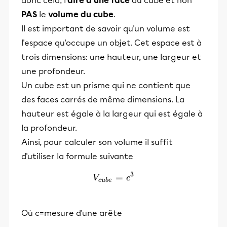
donc cela, l'
aire d'une face
du cube et non
PAS
le
volume du cube
.
Il est important de savoir qu'un volume est
l'espace qu'occupe un objet. Cet espace est à
trois dimensions: une hauteur, une largeur et
une profondeur.
Un cube est un prisme qui ne contient que
des faces carrés de même dimensions. La
hauteur est égale à la largeur qui est égale à
la profondeur.
Ainsi, pour calculer son volume il suffit
d'utiliser la formule suivante
3
V_{cube} = c^3
=
V
c
c
u
b
e
Où c=mesure d'une arête