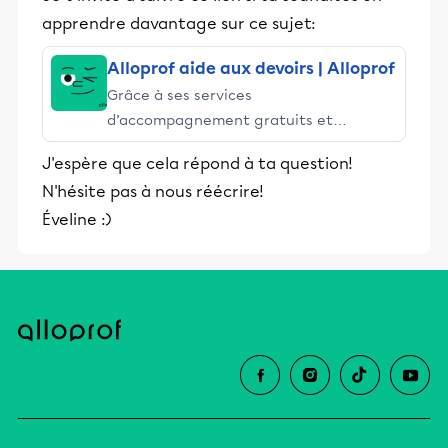
apprendre davantage sur ce sujet:
Alloprof aide aux devoirs | Alloprof
Grâce à ses services
d’accompagnement gratuits et
stimulants, Alloprof engage les élèves
J'espère que cela répond à ta question!
et leurs parents dans la réussite
N'hésite pas à nous réécrire!
éducative.
Éveline :)