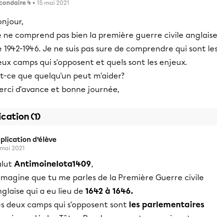
condaire 4
• 15 mai 2021
njour,
e ne comprend pas bien la première guerre civile anglais
 1942-1946. Je ne suis pas sure de comprendre qui sont le
ux camps qui s'opposent et quels sont les enjeux.
st-ce que quelqu'un peut m'aider?
erci d'avance et bonne journée,
ication (1)
plication d’élève
 mai 2021
alut
AntimoineIota1409
,
imagine que tu me parles de la Première Guerre civile
glaise qui a eu lieu de
1642 à 1646.
es deux camps qui s'opposent sont
les parlementaires