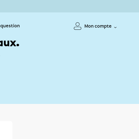
 question
Mon compte
aux.
!