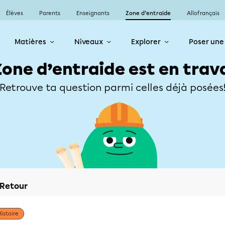
Élèves
Parents
Enseignants
Zone d’entraide
Allofrançais
Matières
Niveaux
Explorer
Poser une
Zone d’entraide est en trav
Retrouve ta question parmi celles déjà posées
Retour
Histoire