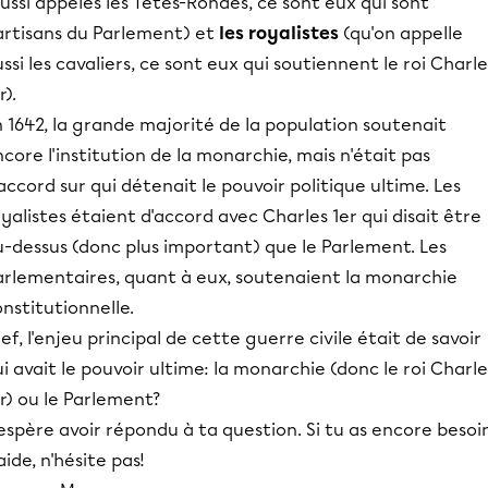
ussi appelés les Têtes-Rondes, ce sont eux qui sont
artisans du Parlement) et
les royalistes
(qu'on appelle
ssi les cavaliers, ce sont eux qui soutiennent le roi Charle
r).
 1642, la grande majorité de la population soutenait
core l'institution de la monarchie, mais n'était pas
accord sur qui détenait le pouvoir politique ultime. Les
yalistes étaient d'accord avec Charles 1er qui disait être
u-dessus (donc plus important) que le Parlement. Les
arlementaires, quant à eux, soutenaient la monarchie
nstitutionnelle.
ef, l'enjeu principal de cette guerre civile était de savoir
i avait le pouvoir ultime: la monarchie (donc le roi Charle
r) ou le Parlement?
espère avoir répondu à ta question. Si tu as encore besoi
aide, n'hésite pas!