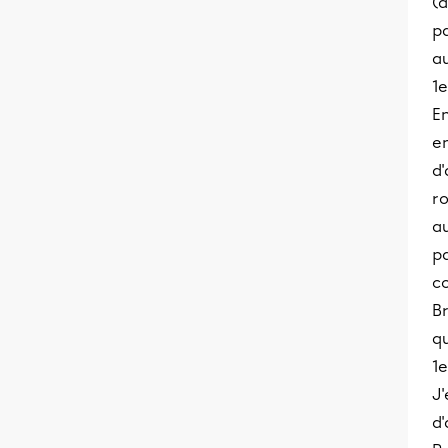
(a
p
au
1e
En
en
d'
ro
a
p
co
Br
qu
1e
J'
d'