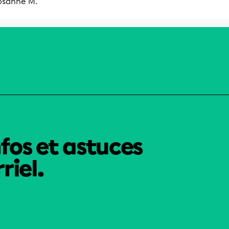
osanne M.
nfos et astuces
riel.