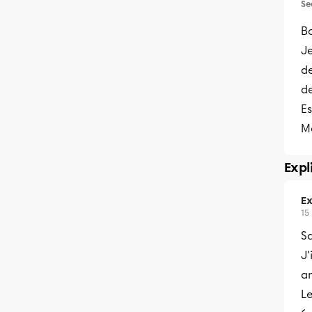
Se
Bo
J
de
de
E
M
Expl
Ex
15
S
J'
an
L