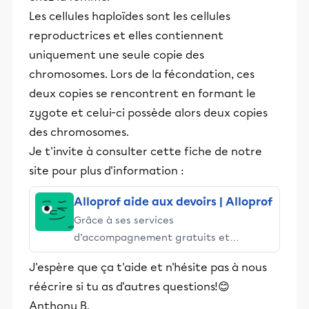
Les cellules haploïdes sont les cellules
reproductrices et elles contiennent
uniquement une seule copie des
chromosomes. Lors de la fécondation, ces
deux copies se rencontrent en formant le
zygote et celui-ci possède alors deux copies
des chromosomes.
Je t'invite à consulter cette fiche de notre
site pour plus d'information :
Alloprof aide aux devoirs | Alloprof
Grâce à ses services
d’accompagnement gratuits et
stimulants, Alloprof engage les élèves
J'espère que ça t'aide et n'hésite pas à nous
et leurs parents dans la réussite
réécrire si tu as d'autres questions!😊
éducative.
Anthony B.