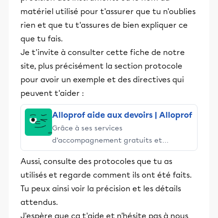
matériel utilisé pour t'assurer que tu n'oublies
rien et que tu t'assures de bien expliquer ce
que tu fais.
Je t'invite à consulter cette fiche de notre
site, plus précisément la section protocole
pour avoir un exemple et des directives qui
peuvent t'aider :
Alloprof aide aux devoirs | Alloprof
Grâce à ses services
d’accompagnement gratuits et
stimulants, Alloprof engage les élèves
Aussi, consulte des protocoles que tu as
et leurs parents dans la réussite
utilisés et regarde comment ils ont été faits.
éducative.
Tu peux ainsi voir la précision et les détails
attendus.
J'espère que ça t'aide et n'hésite pas à nous