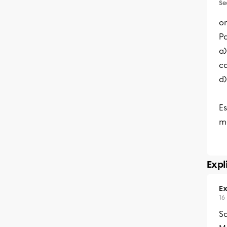
Se
on
P
a)
c
d)
E
m
Expl
Ex
16
S