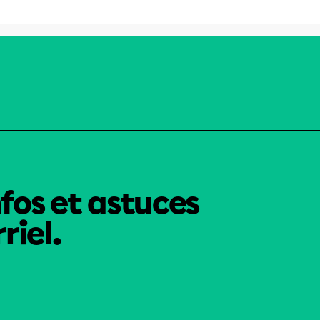
nfos et astuces
riel.