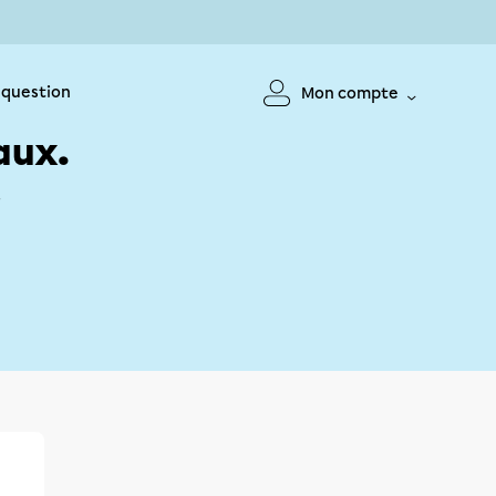
 question
Mon compte
aux.
!