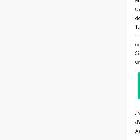
M
Un
da
T
tu
u
Si
un
J'
d'
A