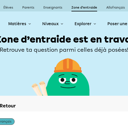
Élèves
Parents
Enseignants
Zone d’entraide
Allofrançais
Matières
Niveaux
Explorer
Poser une
Zone d’entraide est en trav
Retrouve ta question parmi celles déjà posées
Retour
Français