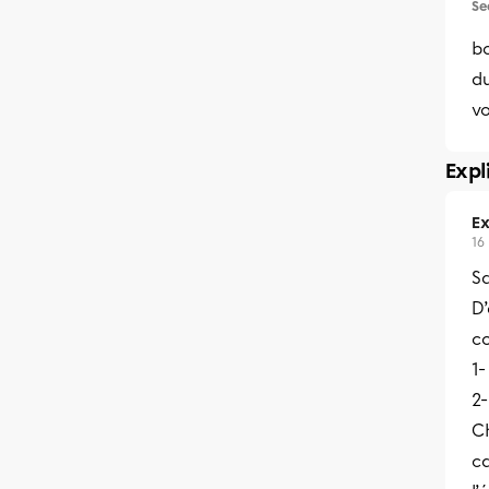
Se
bo
du
v
Expl
Ex
16
S
D’
co
1-
2
C
ca