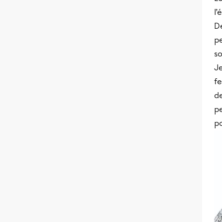
l’
D
p
so
Je
fe
de
p
po