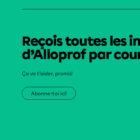
Reçois toutes les i
d’Alloprof par cour
Ça va t’aider, promis!
Abonne-toi ici!