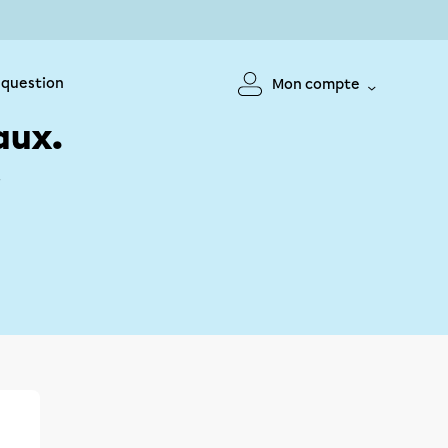
 question
Mon compte
aux.
!