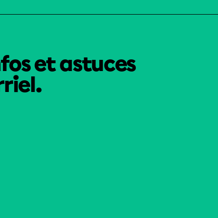
nfos et astuces
riel.