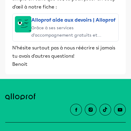
d'œil à notre fiche :
Alloprof aide aux devoirs | Alloprof
Grâce à ses services
d’accompagnement gratuits et
stimulants, Alloprof engage les élèves
N'hésite surtout pas à nous réécrire si jamais
et leurs parents dans la réussite
tu avais d'autres questions!
éducative.
Benoit