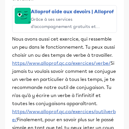
Alloprof aide aux devoirs | Alloprof
Grâce à ses services
d’accompagnement gratuits et
stimulants, Alloprof engage les élèves
Nous avons aussi cet exercice, qui ressemble
et leurs parents dans la réussite
un peu dans le fonctionnement. Tu peux aussi
éducative.
choisir un ou des temps de verbe à travailler.
https://www.alloprof.qc.ca/exercices/verbe/
Si
jamais tu voulais savoir comment se conjugue
un verbe en particulier à tous les temps, je te
recommande notre outil de conjugaison. Tu
n'as qu'à y écrire un verbe à l'infinitif et
toutes les conjugaisons apparaîtront.
https://www.alloprof.qc.ca/exercices/outilverb
e/
Finalement, pour en savoir plus sur le passé
simple en tant que tel, tu peux jeter un coup