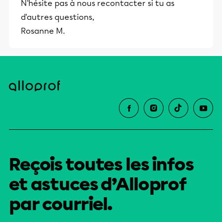
N'hésite pas à nous recontacter si tu as
et leurs parents dans la réussite
d'autres questions,
éducative.
Rosanne M.
Reçois toutes les infos
et astuces d’Alloprof
par courriel.