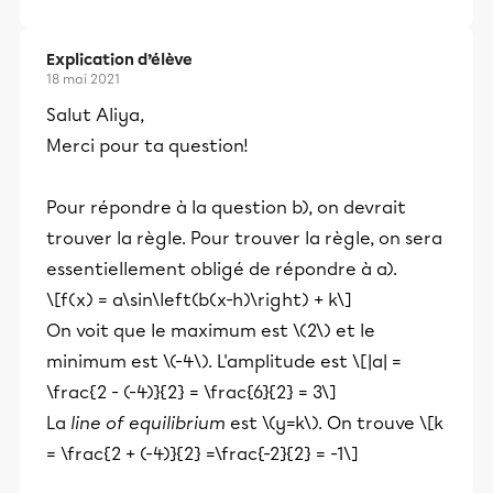
Explication d’élève
18 mai 2021
Salut Aliya,
Merci pour ta question!
Pour répondre à la question b), on devrait
trouver la règle. Pour trouver la règle, on sera
essentiellement obligé de répondre à a).
\[f(x) = a\sin\left(b(x-h)\right) + k\]
On voit que le maximum est \(2\) et le
minimum est \(-4\). L'amplitude est \[|a| =
\frac{2 - (-4)}{2} = \frac{6}{2} = 3\]
La
line of equilibrium
est \(y=k\). On trouve \[k
= \frac{2 + (-4)}{2} =\frac{-2}{2} = -1\]