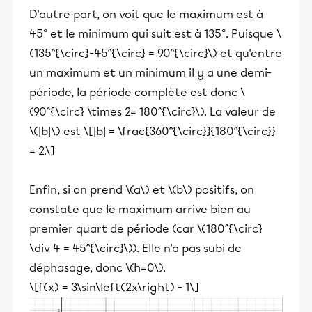
D'autre part, on voit que le maximum est à
45° et le minimum qui suit est à 135°. Puisque \
(135^{\circ}-45^{\circ} = 90^{\circ}\) et qu'entre
un maximum et un minimum il y a une demi-
période, la période complète est donc \
(90^{\circ} \times 2= 180^{\circ}\). La valeur de
\(|b|\) est \[|b| = \frac{360^{\circ}}{180^{\circ}}
= 2.\]
Enfin, si on prend \(a\) et \(b\) positifs, on
constate que le maximum arrive bien au
premier quart de période (car \(180^{\circ}
\div 4 = 45^{\circ}\)). Elle n'a pas subi de
déphasage, donc \(h=0\).
\[f(x) = 3\sin\left(2x\right) - 1\]