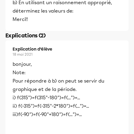
b) En utilisant un raisonnement approprié,
déterminez les valeurs de:
Merci!!
Explications (2)
Explication d’élève
18 mai 2021
bonjour,
Note:
Pour répondre à b) on peut se servir du
graphique et de la période.
i) f(315°)=f(315°-180°)=f(...°)=...
ii) f(-315°)=f(-315°-2*180°)=f(...°)=...
iii)f(-90°)=f(-90°+180°)=f(...°)=...