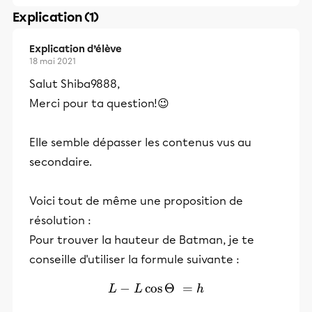
Explication (1)
Explication d’élève
18 mai 2021
Salut Shiba9888,
Merci pour ta question!😉
Elle semble dépasser les contenus vus au
secondaire.
Voici tout de même une proposition de
résolution :
Pour trouver la hauteur de Batman, je te
conseille d'utiliser la formule suivante :
−
cos
L - L\cos\Theta = h
Θ
=
L
L
h