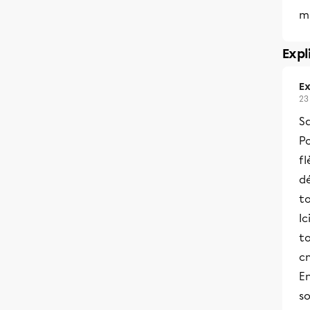
m
Expl
Ex
23
Sa
Po
f
dé
t
Ic
t
c
En
so