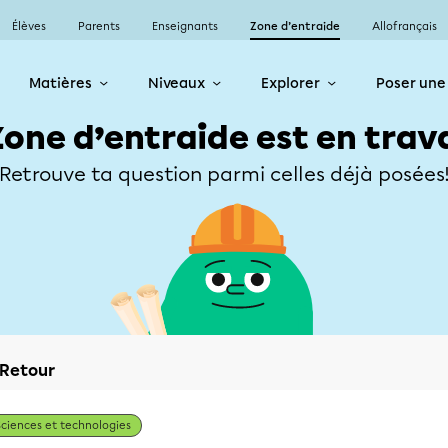
Élèves
Parents
Enseignants
Zone d’entraide
Allofrançais
Matières
Niveaux
Explorer
Poser une
Zone d’entraide est en trav
Retrouve ta question parmi celles déjà posées
Retour
Sciences et technologies