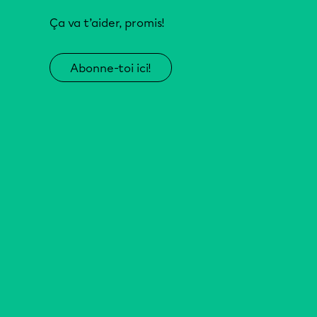
Ça va t’aider, promis!
Abonne-toi ici!