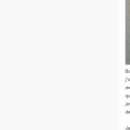
Bo
j’
e
qu
je
de
Je