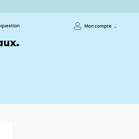
 question
Mon compte
aux.
!