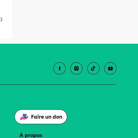
:)
Faire un don
À propos