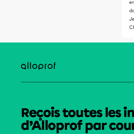
e
d
Je
C
Reçois toutes les i
d’Alloprof par cour