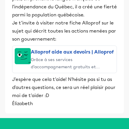
l'indépendance du Québec, il a créé une fierté
parmi la population québécoise.
Je t'invite à visiter notre fiche Alloprof sur le
sujet qui décrit toutes les actions menées par
son gouvernement:
Alloprof aide aux devoirs | Alloprof
Grâce à ses services
d’accompagnement gratuits et
stimulants, Alloprof engage les élèves
J'espère que cela t'aide! N'hésite pas si tu as
et leurs parents dans la réussite
d'autres questions, ce sera un réel plaisir pour
éducative.
moi de t'aider :D
Élizabeth