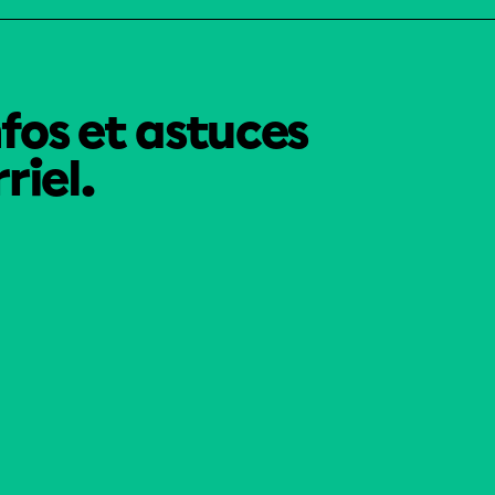
nfos et astuces
riel.