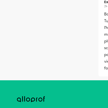
Ex
24
Bo
Tu
l'
mo
pl
s
po
vi
fo