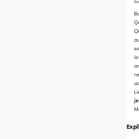
Se
Bo
Q
Qu
au
s
la
am
re
ac
Li
j
Me
Expl