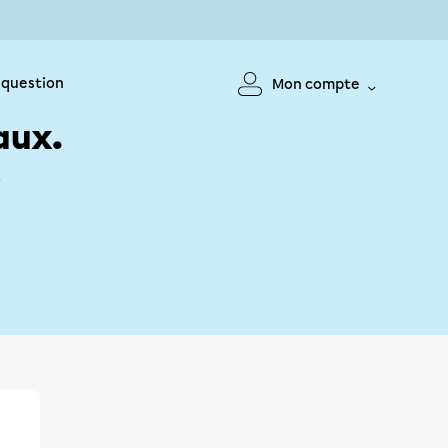
 question
Mon compte
aux.
!