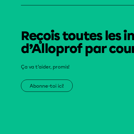
Reçois toutes les i
d’Alloprof par cour
Ça va t’aider, promis!
Abonne-toi ici!