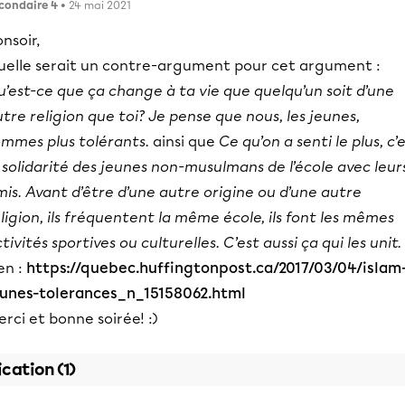
condaire 4
• 24 mai 2021
nsoir,
uelle serait un contre-argument pour cet argument :
’est-ce que ça change à ta vie que quelqu’un soit d’une
tre religion que toi? Je pense que nous, les jeunes,
ommes plus tolérants.
ainsi que
Ce qu’on a senti le plus, c’
 solidarité des jeunes non-musulmans de l’école avec leur
is. Avant d’être d’une autre origine ou d’une autre
ligion, ils fréquentent la même école, ils font les mêmes
tivités sportives ou culturelles. C’est aussi ça qui les unit.
en :
https://quebec.huffingtonpost.ca/2017/03/04/islam
eunes-tolerances_n_15158062.html
rci et bonne soirée! :)
ication (1)