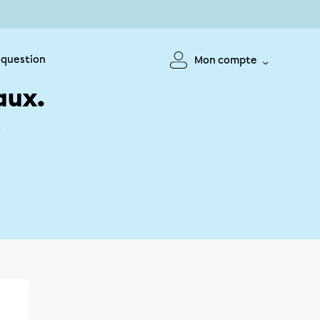
 question
Mon compte
aux.
!