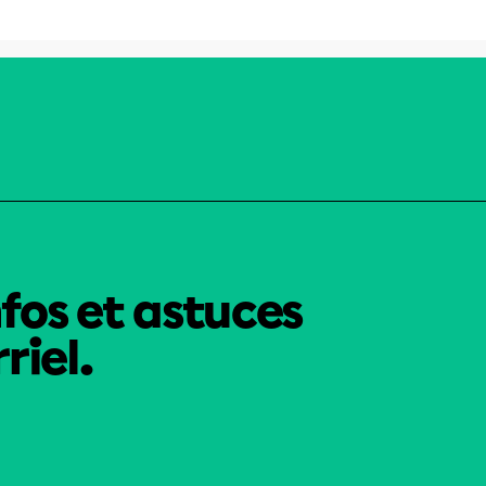
nfos et astuces
riel.