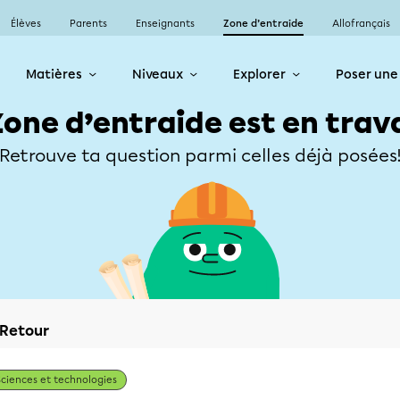
Élèves
Parents
Enseignants
Zone d’entraide
Allofrançais
Matières
Niveaux
Explorer
Poser une
Zone d’entraide est en trav
Retrouve ta question parmi celles déjà posées
Retour
Sciences et technologies