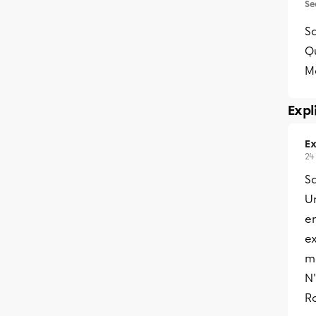
Se
Sa
Qu
Me
Expl
Ex
24
Sa
Un
e
ex
mâ
N'
R