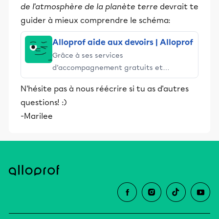
de l'atmosphère de la planète terre
devrait te
guider à mieux comprendre le schéma:
Alloprof aide aux devoirs | Alloprof
Grâce à ses services
d’accompagnement gratuits et
stimulants, Alloprof engage les élèves
N'hésite pas à nous réécrire si tu as d'autres
et leurs parents dans la réussite
questions! :)
éducative.
-Marilee